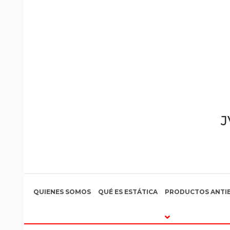
Ir
al
contenido
J
QUIENES SOMOS
QUÉ ES ESTÁTICA
PRODUCTOS ANTIE