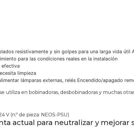
dos resistivamente y sin golpes para una larga vida útil Aj
miento para las condiciones reales en la instalación
 efectiva
necesita limpieza
 alimentar lámparas externas, relés Encendido/apagado re
 se utiliza en bobinadoras, desbobinadoras y muchas otras
24 V (n.º de pieza: NEOS-PSU)
a actual para neutralizar y mejorar 