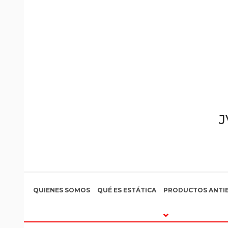
Ir
al
contenido
J
QUIENES SOMOS
QUÉ ES ESTÁTICA
PRODUCTOS ANTIE